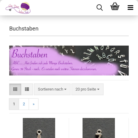
Buchstaben
Sortieren nach
pro Seite
Sortieren nach
20 pro Seite
1
2
»