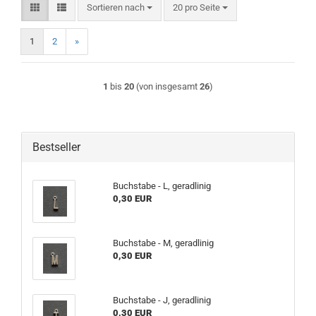
Sortieren nach
pro Seite
Sortieren nach
20 pro Seite
1
2
»
1
bis
20
(von insgesamt
26
)
Bestseller
Buchstabe - L, geradlinig
0,30 EUR
Buchstabe - M, geradlinig
0,30 EUR
Buchstabe - J, geradlinig
0,30 EUR