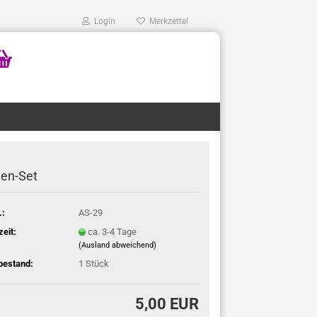
Login
Merkzettel
en-Set
.:
AS-29
zeit:
ca. 3-4 Tage
(Ausland abweichend)
bestand:
1
Stück
5,00 EUR