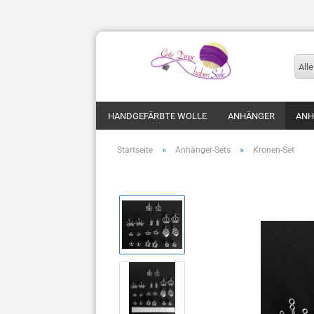
Alle
HANDGEFÄRBTE WOLLE
ANHÄNGER
ANH
»
»
Startseite
Anhänger-Sets
Kronen-Set