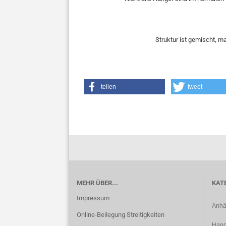
Struktur ist gemischt, ma
teilen
tweet
MEHR ÜBER...
KAT
Impressum
Anhä
Online-Beilegung Streitigkeiten
Hand